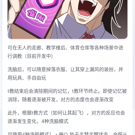
可在无人的走廊、教学楼后、体育仓库等各种场景中进
行调教（目前开发中）
洗脑后，可以随意掉落衣服、让其穿上漏风的装扮，并
用玩具、手自由玩
t教结束后会清除期间的记忆，t教环节终止。即使记忆被
消除，随着逐渐被开发，对方的态度也会逐渐改变
此外，根据t教方式（如何让其起飞），对方的反应也会
逐渐发生变化，4种洗脑模式
可使用4种洗脑模式！・催○ 处于半梦半醒状态，会服从