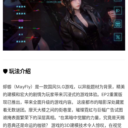
🛡️ 玩法介绍
蜉蝣（MayFly）是一款国风SLG游戏，以异能题材为背景，精美
的建模和宏大的剧情为玩家带来沉浸式的游戏体验。EP2重置版
现已推出，带来全面升级的游戏内容。 这座都市的暗影深处藏匿
着无数谜团。摩天大楼之间的街巷里，璀璨霓虹与巨幅广告试图
遮掩表面繁荣下的深层真相。"在黑暗中觉醒的力量，究竟是天赐
的恩典还是命运的枷锁？ 游戏的3D建模技术令人惊叹，在视觉