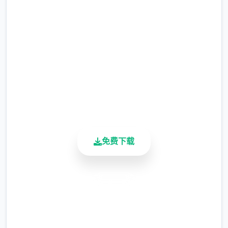
完整版游戏，免费体验
发行日期: 2022 年 9 月 3 日
2.3M+
总下载量
4.9/5
用户评分
关于此游戏
900K+
兵长提尔在大统一战争中出色的表现为他赢得
活跃用户
了“长枪使提尔”的美称，他的功勋和威名在军
队中无人不知晓，无人不称赞。所有人（包括
免费下载
他自己）都以为他会在战争结束后一路升官，
在军队中担任要职，但他最后却被莫名其妙地
调度到了刚刚成立的国家安全局。国家安全局
安全下载
的局长奥莉维亚·里德尔解释说这是因为世界在
高速安装
变化，只懂得舞刀弄枪的武夫终将被时代淘
汰，他们的位子也会被踏实勤恳的文职人员所
完全免费