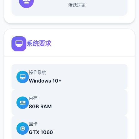
如果您想要维持稳定的收入，那就必须眼尖心
活跃玩家
细，不放过文件上的任何一个可疑之处。此
外，一些极端分子还会在入境时随身携带危险
物品，所以如果有必要的话，您需要亲自制服
这些极端分子，妥善地处理这些危险物品。
系统要求
您也可以利用您的工资从旅行商人手中购买各
操作系统
种能够提高检查效率的工具。无论是能瞬间检
Windows 10+
测出违禁品的金属探测仪，还是能够降低旅客
们压力的焦虑缓解香水，都能为您的工作打开
内存
一扇扇便利之门！
8GB RAM
显卡
帝国入境所之所以体验入境检查官的工作在您
GTX 1060
的入境检查官生涯当中，您会遇到形形色色的