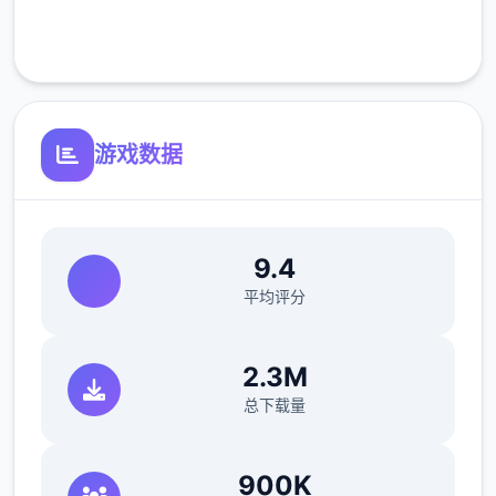
取代。出于服从命令的军人天性，提尔接受了
客服支持
这一任命，成为了新帝国的一名入境检查官，
但他很快就发现，这份工作并不像他想象得那
么单纯……作为边境检查站的检查官，您的职
责是对每一个想要通过检查站的旅客进行检
游戏数据
查，确保他们的文件不存在问题，入境理由也
合理可信。但旅客们手中的文件可并不简单，
您需要逐一核对文件上的日期，照片以及各种
信息，只要有一项不符合标准，您就必须将这
9.4
位旅客拒之门外。另外，您每天的工作时间是
平均评分
有限制的，而您能获得的报酬取决于您在这段
时间内正确检查的旅客数量。也就是说，您既
2.3M
要在规定的时间内检查尽可能多的旅客，又要
总下载量
保证在检查时不犯下差错。随着剧情的推进，
您将会获得晋升至更高级别的检查站的机会，
但如此一来检查时的条条框框也会逐渐增加。
900K