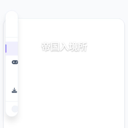
🖲️ 热门推荐
帝国入境所
官方中文,官网,最新版,中文下载
9.4
评分
2.3M
下载